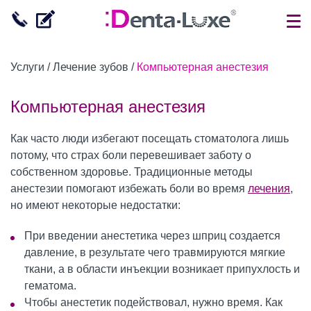
События
Лечение функциональных
Гнатологическая консультация
Лечение пародонтита и пародонтоза
Ортопантомограмма (ОПТГ, панорама)
Компьютерная анестезия
Компьютерное моделирование
Виниры
Детская ортодонтия, пластинки
Лечение зубов у детей
Исследование дёсен с Florida Probe
Домашнее отбеливание зубов
Он-лайн отзывы
Услуги
/
Лечение зубов
/
Компьютерная анестезия
нарушений
имплантации
Об основателе Дента-Люкс
Функциональная диагностика
Рентгеновский снимок кистей рук
Реставрация зубов
CAD/CAM
Ортодонтия для взрослых
Герметизация фиссур
Профессиональная гигиена
Клиническое отбеливание зубов
Записи в гостевой книге
Компьютерная анестезия
Лечение дёсен и пародонта
Имплантация
Акции
Исследование на бруксизм
Лечение кариеса
Металлокерамические коронки
Брекеты
Детская ортодонтия (пластинки, брекеты)
Назубные украшения
Видео отзывы
Как часто люди избегают посещать стоматолога лишь
Рентгеновское исследование
Мини-импланты
потому, что страх боли перевешивает заботу о
Вопрос-Ответ
Аксиография / кондилография
Лечение пульпита
3D сканирование
Лечение флюорозных зубов
собственном здоровье. Традиционные методы
Лечение зубов
Костная пластика
анестезии помогают избежать боли во время
лечения
,
Расписание
Сплинт-терапия
Лечение периодонтита
Керамические коронки
Микроабразия зубов
но имеют некоторые недостатки:
Хирургия
Синус-лифтинг
Лечение ВНЧС
Лечение зубов под микроскопом
Мостовидные протезы
При введении анестетика через шприц создается
Удаление зубов
Протезирование зубов
давление, в результате чего травмируются мягкие
ткани, а в области инъекции возникает припухлость и
Ортодонтия (исправление прикуса)
гематома.
Чтобы анестетик подействовал, нужно время. Как