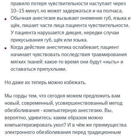
Детская стоматология
правило потеря чувствительности наступает через
10–15 минут, но может задержаться и на полчаса.
Профессиональная гигиена
Обычная анестезия вызывает онемение губ, языка и
щёк, лишает части лица пациента чувствительности.
У пациента нарушается дикция, нередки случаи
Эстетическая стоматология
прикусывания губ, щёк или языка.
Когда действие анестетика ослабевает, пациент
начинает чувствовать последствия травмирования
мягких тканей: какое-то время они будут «ныть» и
оставаться припухлыми.
Но даже их теперь можно избежать.
Мы горды тем, что сегодня можем предложить вам
новый, современный, усовершенствованный метод
обезболивания - компьютерную анестезию. Вы,
вероятно, удивитесь: каким образом можно
компьютеризировать укол? И в чём же преимущества
электронного обезболивания перед традиционным