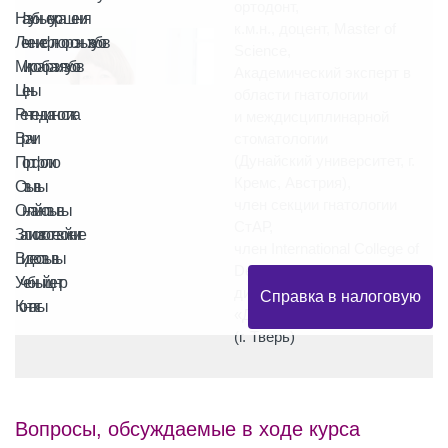
ортодонт,
Назубные украшения
к.м.н., доцент, Master of
Лечение флюорозных зубов
Science,
Микроабразия зубов
Академический эксперт в
Цены
области гнатологии
Рентген-диагностика
и междисциплинарной
Врачи
стоматологии
(Дунайский университет, г.
Портфолио
Кремс, Австрия),
Отзывы
член секции гнатологии
Он-лайн отзывы
СтАР,
Записи в гостевой книге
член International College of
Видео отзывы
Dentists,
Учебный центр
директор учебного центра
Справка в налоговую
Контакты
«Дента-Люкс»
(г. Тверь)
Вопросы, обсуждаемые в ходе курса